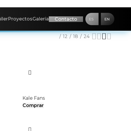
iler
Proyectos
Galería
Contacto
ES
EN
Mostrar
6
12
18
24
DIAMOND
Kale Fans
Comprar