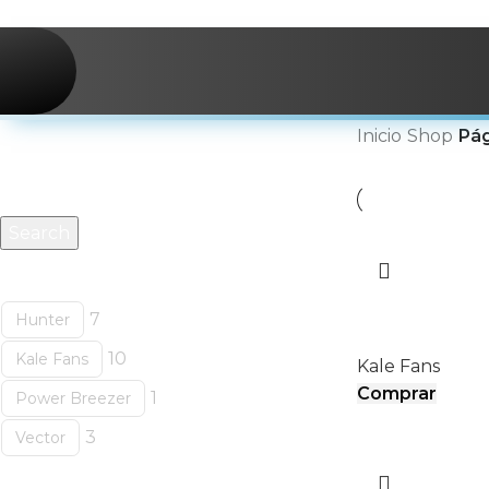
Skip to navigation
Skip to main content
Buscar productos
Inicio
/
Shop
/
Pág
Search
Categorías
BOREAS II
7
Hunter
10
Kale Fans
Kale Fans
Comprar
1
Power Breezer
3
Vector
Etiquetas