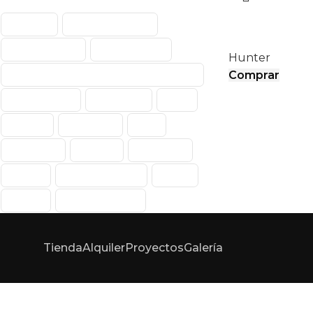
ECO
Abanico
Abanico Portátil
Aerodinámica
Enfriamiento
Hunter
Enfriamiento De Aire Por Evaporación
Comprar
Evaporativos
Exteriores
Fans
Hunter
Interiores
Kale
Kale Fans
Portátil
Portátiles
Power
Power Breezer
PWM
Vector
Vector Climate
Tienda
Alquiler
Proyectos
Galería