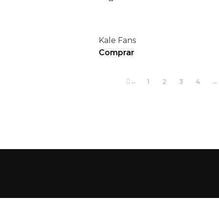
EURUS II
Kale Fans
Comprar
←
1
2
3
4
→