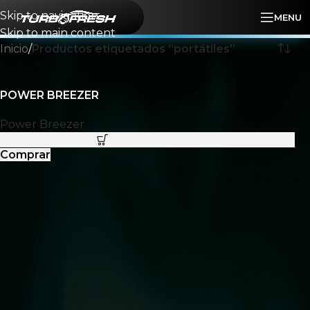
Skip to navigation
MENU
Skip to main content
Inicio
/
Productos etiquetados “portátiles”
POWER BREEZER
Power Breezer
Comprar