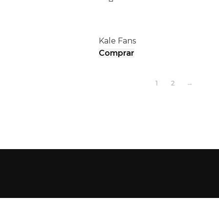
AIRPOLE
I
Kale Fans
Comprar
1
2
→