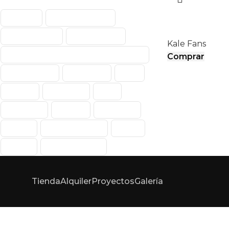
AIRMOVE I
Abanico
Abanico Portátil
Aerodinámica
Enfriamiento
Kale Fans
Enfriamiento De Aire Por Evaporación
Comprar
Evaporativos
Exteriores
Fans
Hunter
Interiores
Kale
Kale Fans
Portátil
Portátiles
Power
Power Breezer
PWM
Vector
Vector Climate
Tienda
Alquiler
Proyectos
Galería