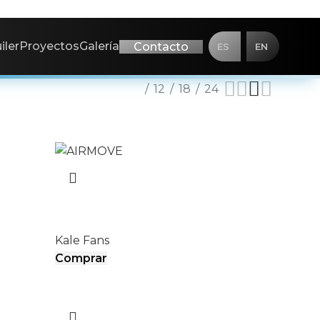
iler
Proyectos
Galería
Contacto
ES
EN
Mostrar
6
12
18
24
AIRMOVE
Kale Fans
Comprar