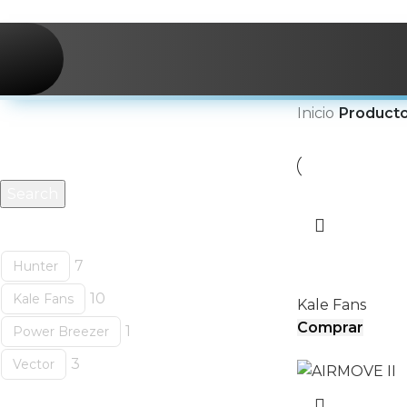
Skip to navigation
Skip to main content
Buscar productos
Inicio
/
Producto
Search
Categorías
AIRCOOL
7
Hunter
10
Kale Fans
Kale Fans
Comprar
1
Power Breezer
3
Vector
Etiquetas