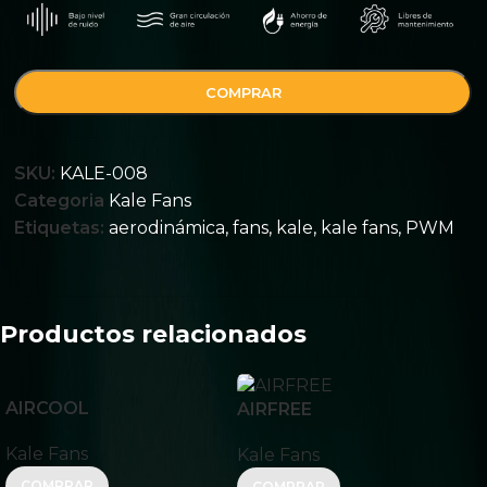
COMPRAR
SKU:
KALE-008
Categoria
Kale Fans
Etiquetas:
aerodinámica
,
fans
,
kale
,
kale fans
,
PWM
Productos relacionados
AIRCOOL
AIRFREE
Kale Fans
Kale Fans
COMPRAR
COMPRAR