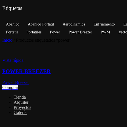
Etiquetas
Abanico
Abanico Portátil
Aerodinámica
Enfriamiento
En
Portátil
Portátiles
Power
Power Breezer
PWM
Vecto
Inicio
/
Productos etiquetados “power”
Vista rápida
POWER BREEZER
Power Breezer
Comprar
Tienda
Alquiler
Proyectos
Galería