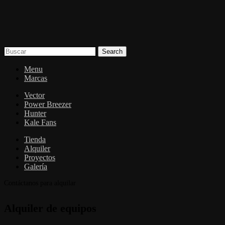
Search
Menu
Marcas
Vector
Power Breezer
Hunter
Kale Fans
Tienda
Alquiler
Proyectos
Galería
Contáctanos para alquilar
Alquiler de equipos