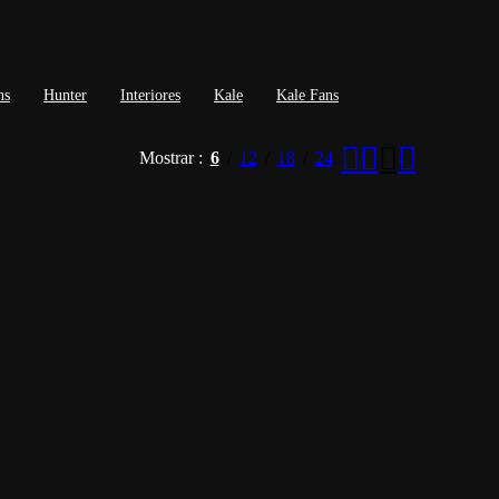
ns
Hunter
Interiores
Kale
Kale Fans
Mostrar
6
12
18
24