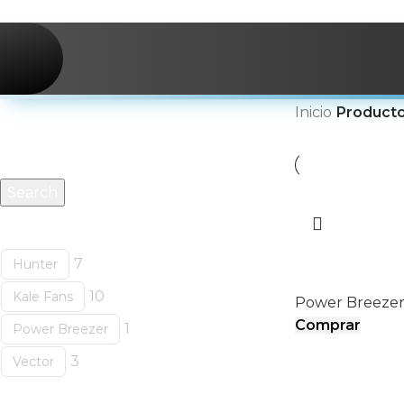
Skip to navigation
Skip to main content
Buscar productos
Inicio
/
Producto
Search
Categorías
POWER B
7
Hunter
10
Kale Fans
Power Breeze
Comprar
1
Power Breezer
3
Vector
Etiquetas