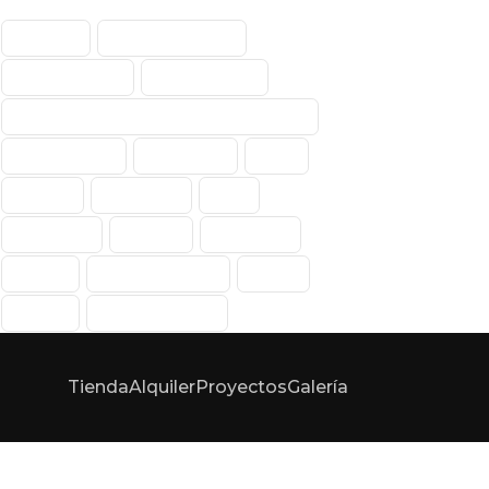
Abanico
Abanico Portátil
Aerodinámica
Enfriamiento
Enfriamiento De Aire Por Evaporación
Evaporativos
Exteriores
Fans
Hunter
Interiores
Kale
Kale Fans
Portátil
Portátiles
Power
Power Breezer
PWM
Vector
Vector Climate
Tienda
Alquiler
Proyectos
Galería