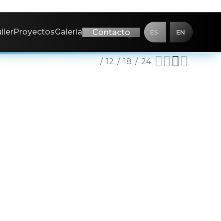
iler
Proyectos
Galería
Contacto
ES
EN
Mostrar
6
12
18
24