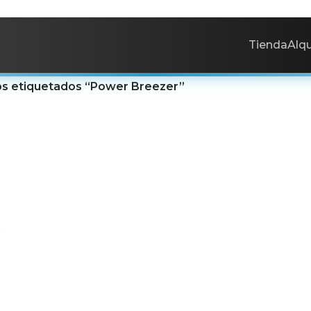
Tienda
Alqu
s etiquetados “Power Breezer”
REEZER
r