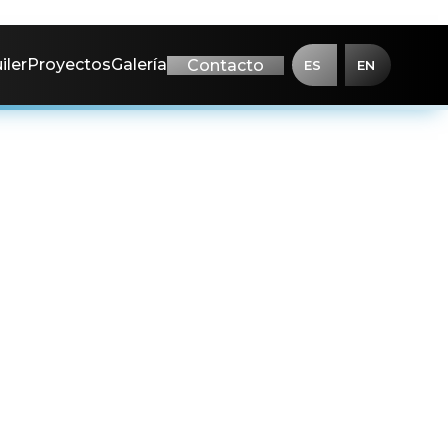
iler
Proyectos
Galería
Contacto
ES
EN